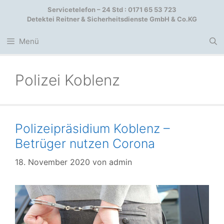
Zum
Servicetelefon – 24 Std : 0171 65 53 723
Inhalt
Detektei Reitner & Sicherheitsdienste GmbH & Co.KG
springen
Menü
Polizei Koblenz
Polizeipräsidium Koblenz –
Betrüger nutzen Corona
18. November 2020
von
admin