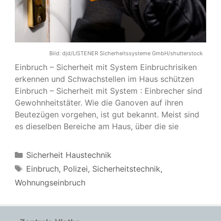
Bild:
djd/LISTENER Sicherheitssysteme GmbH/shutterstock
Einbruch – Sicherheit mit System Einbruchrisiken
erkennen und Schwachstellen im Haus schützen
Einbruch – Sicherheit mit System : Einbrecher sind
Gewohnheitstäter. Wie die Ganoven auf ihren
Beutezügen vorgehen, ist gut bekannt. Meist sind
es dieselben Bereiche am Haus, über die sie
Kategorien
Sicherheit Haustechnik
Schlagwörter
Einbruch
,
Polizei
,
Sicherheitstechnik
,
Wohnungseinbruch