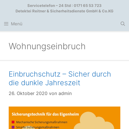
Zum
Servicetelefon – 24 Std : 0171 65 53 723
Inhalt
Detektei Reitner & Sicherheitsdienste GmbH & Co.KG
springen
Menü
Wohnungseinbruch
Einbruchschutz – Sicher durch
die dunkle Jahreszeit
26. Oktober 2020
von
admin