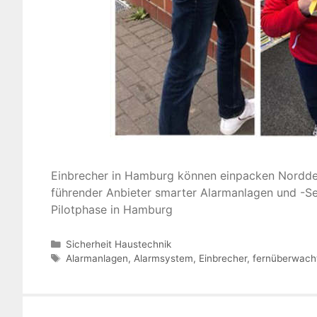
Einbrecher in Hamburg können einpacken Norddeut
führender Anbieter smarter Alarmanlagen und -Serv
Pilotphase in Hamburg
Kategorien
Sicherheit Haustechnik
Schlagwörter
Alarmanlagen
,
Alarmsystem
,
Einbrecher
,
fernüberwach