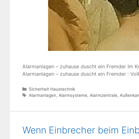
Alarmanlagen – zuhause duscht ein Fremder Im K
Alarmanlagen – zuhause duscht ein Fremder : Vol
Kategorien
Sicherheit Haustechnik
Schlagwörter
Alarmanlagen
,
Alarmsysteme
,
Alarmzentrale
,
Außenka
Wenn Einbrecher beim Einb