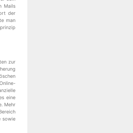
n Mails
ort der
lte man
rinzip
ten zur
cherung
Löschen
Online-
nzielle
es eine
e. Mehr
Bereich
e sowie