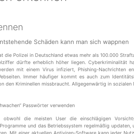
kennen
s entstehende Schäden kann man sich wappnen
at die Polizei in Deutschland etwas mehr als 100.000 Straft
lziffer dürfte erheblich höher liegen. Cyberkriminalität ha
den mit einem Virus infiziert, Phishing-Nachrichten en
Webseiten. Immer häufiger kommt es auch zum Identitäts
n den Kriminellen missbraucht. Allgegenwärtig in sozialen
chwachen“ Passwörter verwenden
, obwohl die meisten User die einschlägigen Vorsicht
e Programme und das Betriebssystem regelmäßig updaten,
ren. Mit einer aktuellen Antiviren-Software kann jeder Nutz