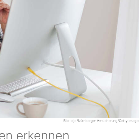
Bild:
djd/Nürnberger Versicherung/Getty Imag
ren erkennen