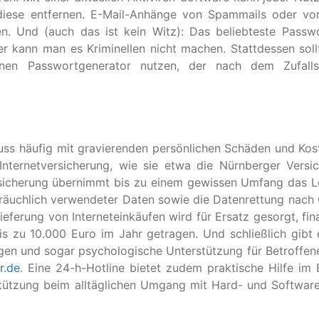
iese entfernen. E-Mail-Anhänge von Spammails oder vo
n. Und (auch das ist kein Witz): Das beliebteste Passw
er kann man es Kriminellen nicht machen. Stattdessen sol
nen Passwortgenerator nutzen, der nach dem Zufallsp
uss häufig mit gravierenden persönlichen Schäden und Kos
Internetversicherung, wie sie etwa die Nürnberger Versi
ersicherung übernimmt bis zu einem gewissen Umfang das 
räuchlich verwendeter Daten sowie die Datenrettung nach 
ieferung von Interneteinkäufen wird für Ersatz gesorgt, fina
is zu 10.000 Euro im Jahr getragen. Und schließlich gibt 
agen und sogar psychologische Unterstützung für Betroffen
r.de
. Eine 24-h-Hotline bietet zudem praktische Hilfe im 
stützung beim alltäglichen Umgang mit Hard- und Softwar