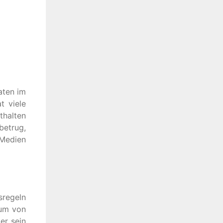
aten im
t viele
thalten
betrug,
 Medien
sregeln
 um von
er sein