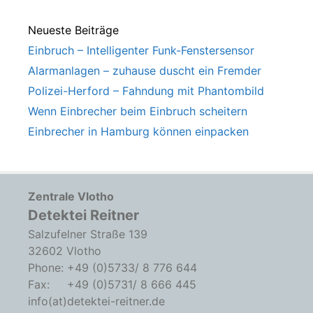
Neueste Beiträge
Einbruch – Intelligenter Funk-Fenstersensor
Alarmanlagen – zuhause duscht ein Fremder
Polizei-Herford – Fahndung mit Phantombild
Wenn Einbrecher beim Einbruch scheitern
Einbrecher in Hamburg können einpacken
Zentrale Vlotho
Detektei Reitner
Salzufelner Straße 139
32602 Vlotho
Phone: +49 (0)5733/ 8 776 644
Fax: +49 (0)5731/ 8 666 445
info(at)detektei-reitner.de