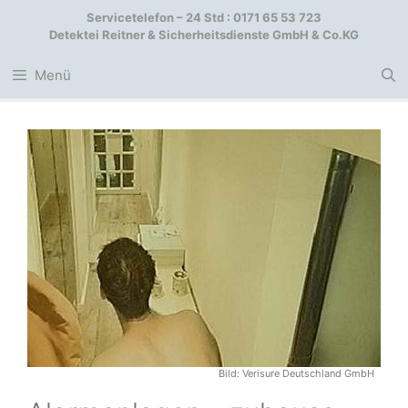
Zum
Servicetelefon – 24 Std : 0171 65 53 723
Inhalt
Detektei Reitner & Sicherheitsdienste GmbH & Co.KG
springen
Menü
Bild:
Verisure Deutschland GmbH