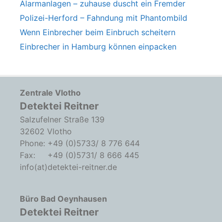
Alarmanlagen – zuhause duscht ein Fremder
Polizei-Herford – Fahndung mit Phantombild
Wenn Einbrecher beim Einbruch scheitern
Einbrecher in Hamburg können einpacken
Zentrale Vlotho
Detektei Reitner
Salzufelner Straße 139
32602 Vlotho
Phone: +49 (0)5733/ 8 776 644
Fax: +49 (0)5731/ 8 666 445
info(at)detektei-reitner.de
Büro Bad Oeynhausen
Detektei Reitner