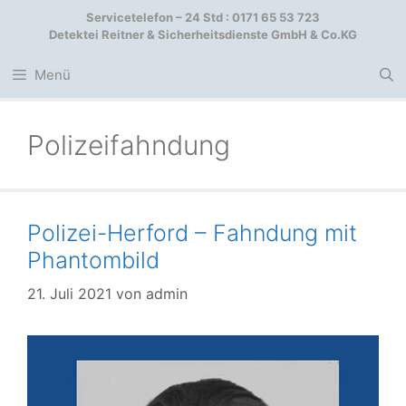
Zum
Servicetelefon – 24 Std : 0171 65 53 723
Inhalt
Detektei Reitner & Sicherheitsdienste GmbH & Co.KG
springen
Menü
Polizeifahndung
Polizei-Herford – Fahndung mit
Phantombild
21. Juli 2021
von
admin