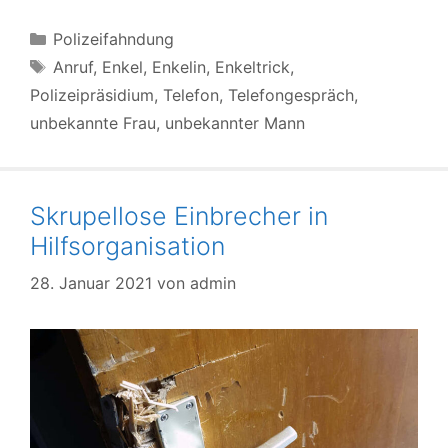
Kategorien
Polizeifahndung
Schlagwörter
Anruf
,
Enkel
,
Enkelin
,
Enkeltrick
,
Polizeipräsidium
,
Telefon
,
Telefongespräch
,
unbekannte Frau
,
unbekannter Mann
Skrupellose Einbrecher in
Hilfsorganisation
28. Januar 2021
von
admin