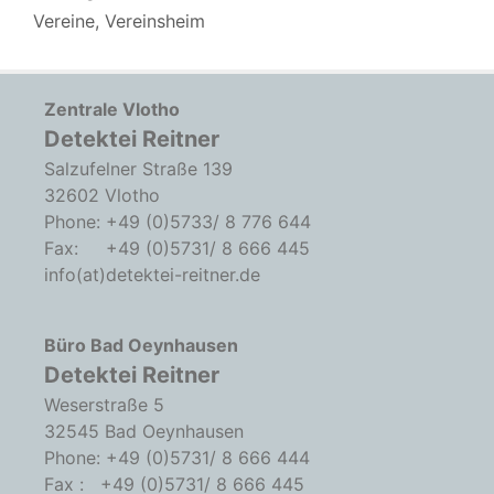
Vereine
,
Vereinsheim
Zentrale Vlotho
Detektei Reitner
Salzufelner Straße 139
32602 Vlotho
Phone: +49 (0)5733/ 8 776 644
Fax: +49 (0)5731/ 8 666 445
info(at)detektei-reitner.de
Büro Bad Oeynhausen
Detektei Reitner
Weserstraße 5
32545 Bad Oeynhausen
Phone: +49 (0)5731/ 8 666 444
Fax : +49 (0)5731/ 8 666 445