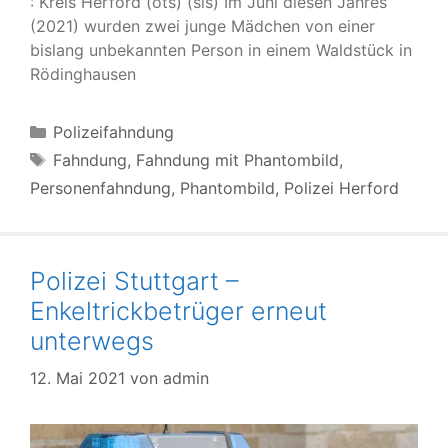
: Kreis Herford (ots) (sls) Im Juni diesen Jahres
(2021) wurden zwei junge Mädchen von einer
bislang unbekannten Person in einem Waldstück in
Rödinghausen
Kategorien
Polizeifahndung
Schlagwörter
Fahndung
,
Fahndung mit Phantombild
,
Personenfahndung
,
Phantombild
,
Polizei Herford
Polizei Stuttgart –
Enkeltrickbetrüger erneut
unterwegs
12. Mai 2021
von
admin