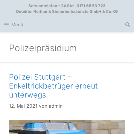
Zum
Servicetelefon – 24 Std : 0171 65 53 723
Inhalt
Detektei Reitner & Sicherheitsdienste GmbH & Co.KG
springen
Menü
Polizeipräsidium
Polizei Stuttgart –
Enkeltrickbetrüger erneut
unterwegs
12. Mai 2021
von
admin