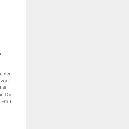
e
 einen
 von
all
r. Die
 Frau.