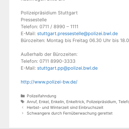
Polizeipräsidium Stuttgart
Pressestelle
Telefon: 0711 / 8990 – 1111
E-Mail:
stuttgart.pressestelle@polizei.bwl.de
Bürozeiten: Montag bis Freitag 06.30 Uhr bis 18.
Außerhalb der Bürozeiten:
Telefon: 0711 8990-3333
E-Mail:
stuttgart.pp@polizei.bwl.de
http://www.polizei-bw.de/
Kategorien
Polizeifahndung
Schlagwörter
Anruf
,
Enkel
,
Enkelin
,
Enkeltrick
,
Polizeipräsidium
,
Telef
Herbst- und Winterzeit sind Einbruchszeit
Schwangere durch Fernüberwachung gerettet