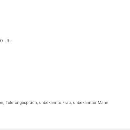
00 Uhr
on
,
Telefongespräch
,
unbekannte Frau
,
unbekannter Mann