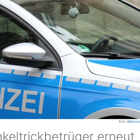
Bild:
Webhol
Enkeltrickbetrüger erneut