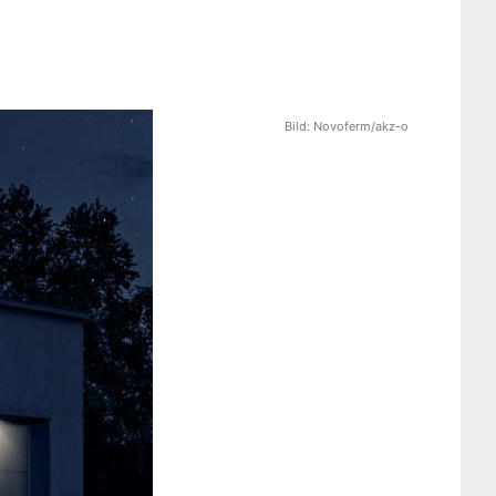
Bild:
Novoferm/akz-o