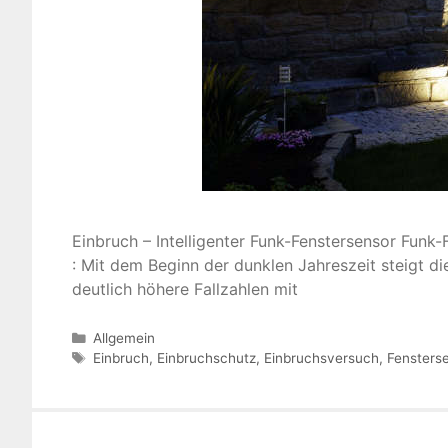
Einbruch – Intelligenter Funk-Fenstersensor Funk
: Mit dem Beginn der dunklen Jahreszeit steigt d
deutlich höhere Fallzahlen mit
Kategorien
Allgemein
Schlagwörter
Einbruch
,
Einbruchschutz
,
Einbruchsversuch
,
Fensters