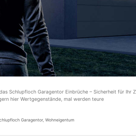
das Schlupfloch Garagentor Einbrüche – Sicherheit für Ihr Z
gern hier Wertgegenstände, mal werden teure
chlupfloch Garagentor
,
Wohneigentum