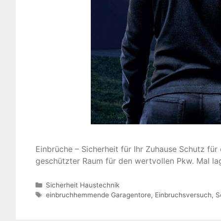
Einbrüche – Sicherheit für Ihr Zuhause Schutz für 
geschützter Raum für den wertvollen Pkw. Mal la
Kategorien
Sicherheit Haustechnik
Schlagwörter
einbruchhemmende Garagentore
,
Einbruchsversuch
,
S