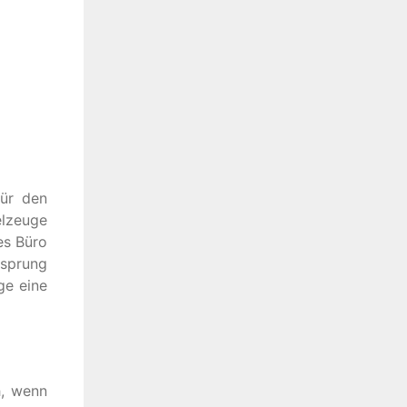
für den
elzeuge
es Büro
rsprung
ge eine
h, wenn