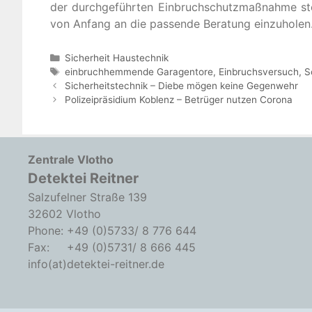
der durchgeführten Einbruchschutzmaßnahme ste
von Anfang an die passende Beratung einzuholen
Kategorien
Sicherheit Haustechnik
Schlagwörter
einbruchhemmende Garagentore
,
Einbruchsversuch
,
S
Sicherheitstechnik – Diebe mögen keine Gegenwehr
Polizeipräsidium Koblenz – Betrüger nutzen Corona
Zentrale Vlotho
Detektei Reitner
Salzufelner Straße 139
32602 Vlotho
Phone: +49 (0)5733/ 8 776 644
Fax: +49 (0)5731/ 8 666 445
info(at)detektei-reitner.de