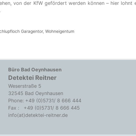
hen, von der KfW gefördert werden können – hier lohnt e
.
chlupfloch Garagentor
,
Wohneigentum
Büro Bad Oeynhausen
Detektei Reitner
Weserstraße 5
32545 Bad Oeynhausen
Phone: +49 (0)5731/ 8 666 444
Fax : +49 (0)5731/ 8 666 445
info(at)detektei-reitner.de