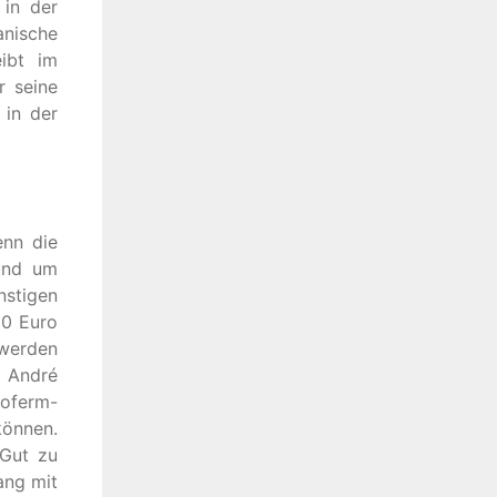
 in der
nische
eibt im
r seine
 in der
enn die
rund um
nstigen
00 Euro
 werden
ß André
voferm-
können.
 Gut zu
ang mit