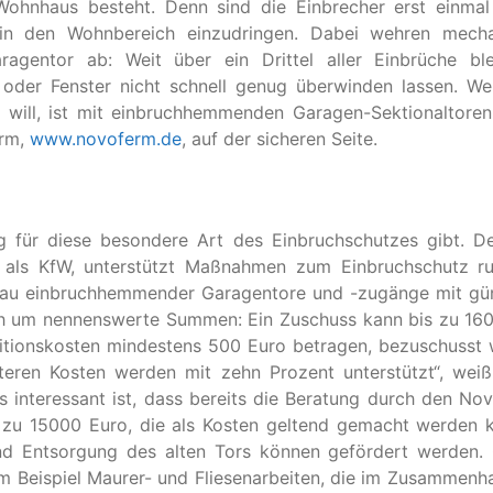
ohnhaus besteht. Denn sind die Einbrecher erst einmal
 in den Wohnbereich einzudringen. Dabei wehren mecha
agentor ab: Weit über ein Drittel aller Einbrüche bl
 oder Fenster nicht schnell genug überwinden lassen. We
will, ist mit einbruchhemmenden Garagen-Sektionaltoren
erm,
www.novoferm.de
, auf der sicheren Seite.
ng für diese besondere Art des Einbruchschutzes gibt. D
nt als KfW, unterstützt Maßnahmen zum Einbruchschutz 
bau einbruchhemmender Garagentore und -zugänge mit gü
ich um nennenswerte Summen: Ein Zuschuss kann bis zu 16
titionskosten mindestens 500 Euro betragen, bezuschusst
iteren Kosten werden mit zehn Prozent unterstützt“, wei
interessant ist, dass bereits die Beratung durch den No
is zu 15000 Euro, die als Kosten geltend gemacht werden 
d Entsorgung des alten Tors können gefördert werden.
m Beispiel Maurer- und Fliesenarbeiten, die im Zusammenh