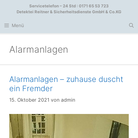
Zum
Servicetelefon – 24 Std : 0171 65 53 723
Inhalt
Detektei Reitner & Sicherheitsdienste GmbH & Co.KG
springen
Menü
Alarmanlagen
Alarmanlagen – zuhause duscht
ein Fremder
15. Oktober 2021
von
admin