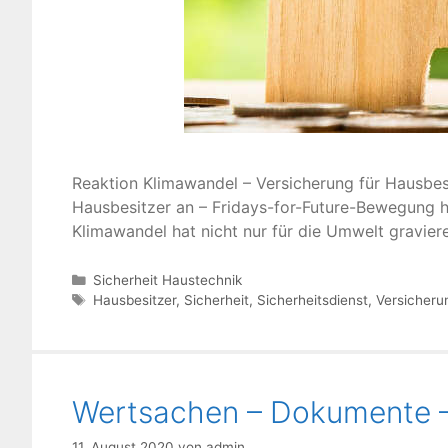
Reaktion Klimawandel – Versicherung für Hausbes
Hausbesitzer an – Fridays-for-Future-Bewegung h
Klimawandel hat nicht nur für die Umwelt gravier
Kategorien
Sicherheit Haustechnik
Schlagwörter
Hausbesitzer
,
Sicherheit
,
Sicherheitsdienst
,
Versicheru
Wertsachen – Dokumente –
11. August 2020
von
admin