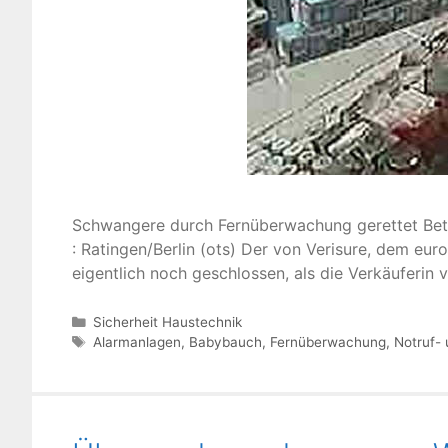
Schwangere durch Fernüberwachung gerettet Bet
: Ratingen/Berlin (ots) Der von Verisure, dem eur
eigentlich noch geschlossen, als die Verkäuferi
Kategorien
Sicherheit Haustechnik
Schlagwörter
Alarmanlagen
,
Babybauch
,
Fernüberwachung
,
Notruf- 